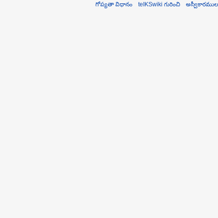
గోప్యతా విధానం
teIKSwiki గురించి
అస్వీకారముల