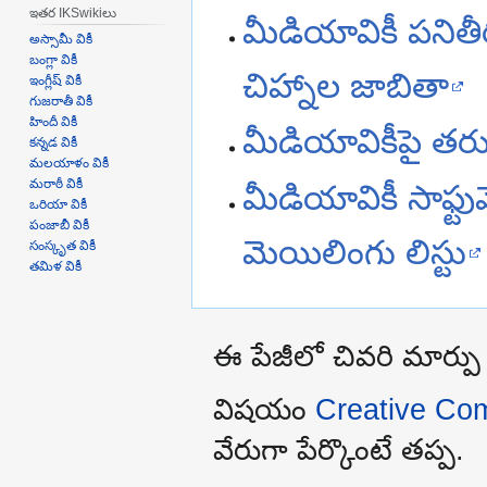
ఇతర IKSwikiలు
మీడియావికీ పనితీ
అస్సామీ వికీ
బంగ్లా వికీ
చిహ్నాల జాబితా
ఇంగ్లీష్ వికీ
గుజరాతీ వికీ
హిందీ వికీ
మీడియావికీపై తరుచ
కన్నడ వికీ
మలయాళం వికీ
మరాఠీ వికీ
మీడియావికీ సాఫ్టువ
ఒరియా వికీ
పంజాబీ వికీ
మెయిలింగు లిస్టు
సంస్కృత వికీ
తమిళ వికీ
ఈ పేజీలో చివరి మార్పు
విషయం
Creative Com
వేరుగా పేర్కొంటే తప్ప.