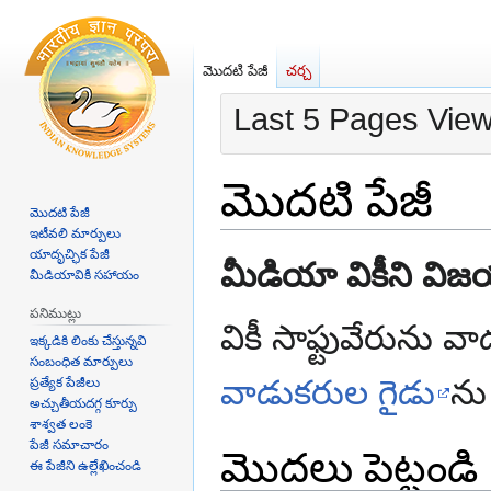
మొదటి పేజీ
చర్చ
Last 5 Pages Vie
మొదటి పేజీ
మొదటి పేజీ
ఇటీవలి మార్పులు
యాదృచ్ఛిక పేజీ
Jump
Jump
మీడియా వికీని విజయ
మీడియావికీ సహాయం
to
to
navigation
search
పనిముట్లు
వికీ సాఫ్టువేరును
ఇక్కడికి లింకు చేస్తున్నవి
సంబంధిత మార్పులు
వాడుకరుల గైడు
ను
ప్రత్యేక పేజీలు
అచ్చుతీయదగ్గ కూర్పు
శాశ్వత లంకె
పేజీ సమాచారం
మొదలు పెట్టండి
ఈ పేజీని ఉల్లేఖించండి